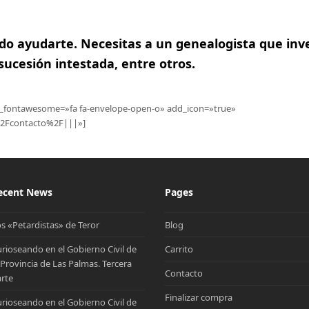
o ayudarte. Necesitas a un genealogista que inv
 sucesión intestada, entre otros.
con_fontawesome=»fa fa-envelope-open-o» add_icon=»true»
%2Fcontacto%2F|||»]
ecent News
Pages
s «Petardistas» de Teror
Blog
rioseando en el Gobierno Civil de
Carrito
 Provincia de Las Palmas. Tercera
Contacto
rte
Finalizar compra
rioseando en el Gobierno Civil de