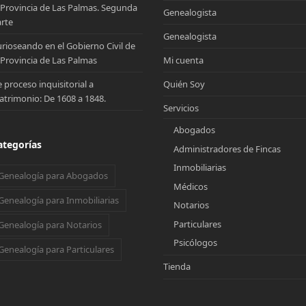
 Provincia de Las Palmas. Segunda
Genealogista
rte
Genealogista
rioseando en el Gobierno Civil de
 Provincia de Las Palmas
Mi cuenta
 proceso inquisitorial a
Quién Soy
trimonio: De 1608 a 1848.
Servicios
Abogados
ategorías
Administradores de Fincas
Inmobiliarias
Genealogía para Abogados
Médicos
Genealogía para Inmobiliarias
Notarios
Particulares
Genealogía para Notarios
Psicólogos
Genealogía para Particulares
Tienda