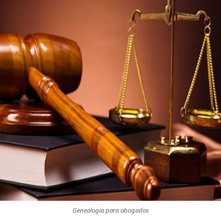
genealogista
profesional?
¿Problemas
de
herencias?
Yo
te
puedo
ayudar
Genealogía para abogados