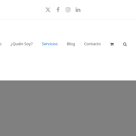
Twitter
Facebook
Instagram
LinkedIn
o
¿Quién Soy?
Servicios
Blog
Contacto