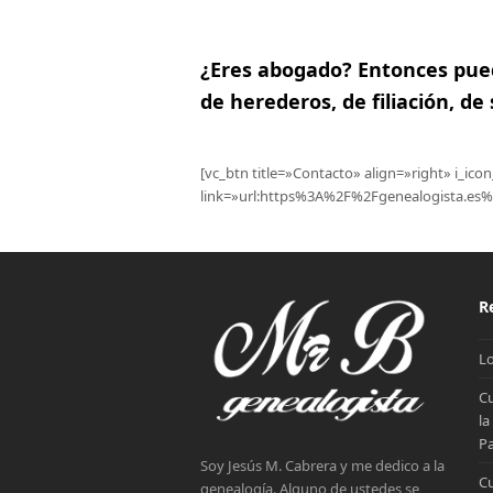
¿Eres abogado? Entonces pued
de herederos, de filiación, de
[vc_btn title=»Contacto» align=»right» i_i
link=»url:https%3A%2F%2Fgenealogista.es
R
Lo
Cu
la
Pa
Soy Jesús M. Cabrera y me dedico a la
Cu
genealogía. Alguno de ustedes se