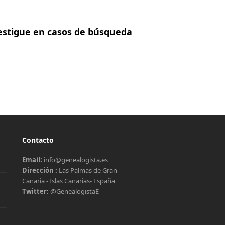
estigue en casos de búsqueda
Contacto
Email:
info@genealogista.es
Dirección :
Las Palmas de Gran
Canaria - Islas Canarias- España
Twitter:
@GenealogistaE