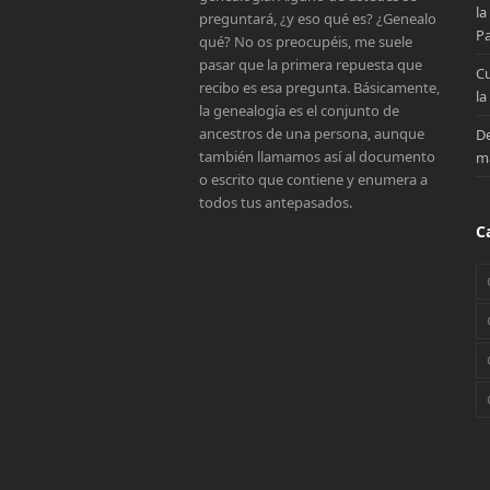
la
preguntará, ¿y eso qué es? ¿Genealo
Pa
qué? No os preocupéis, me suele
pasar que la primera repuesta que
Cu
recibo es esa pregunta. Básicamente,
la
la genealogía es el conjunto de
ancestros de una persona, aunque
De
también llamamos así al documento
ma
o escrito que contiene y enumera a
todos tus antepasados.
C