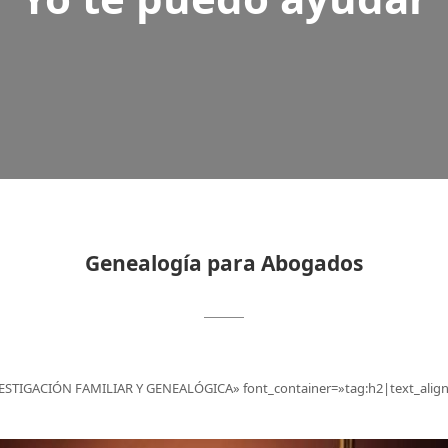
una
investigación
genealógica
para
encontrar
un
Genealogía para Abogados
heredero
?
¿
ESTIGACIÓN FAMILIAR Y GENEALÓGICA» font_container=»tag:h2|text_align
Un