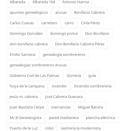
Albareda
Albareda 164
Antonio Hanna
apuntes genealógicos
arucas
Bonifacio Cabrera
Carlos Cuevas
carretero
carro
Cirila Pérez
Domingo González
domingo ponce
Don Bonifacio
don bonifacio cabrera
Don Bonifacio Cabrera Pérez
Emilio Santana
genealogía sombrereros
genealogías sombrereros Arucas
Gobierno Civil de Las Palmas
Gorrería
guía
hoya de la campana
incendio
Incendio sombrerería
jesús m. cabrera
José Cabrera Guevara
Juan Bautista Cerpa
mercancías
Miguel Batista
Mr B Genealogista
pared medianera
plancha eléctrica
Puerto de la Luz
robo
sastrería la modernista