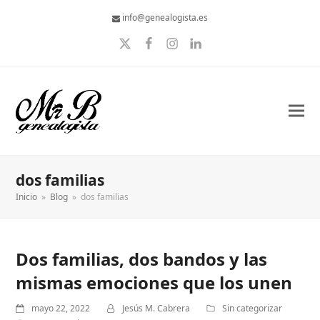
info@genealogista.es
Twitter
Facebook
Instagram
LinkedIn
dos familias
Inicio
»
Blog
»
dos familias
Dos familias, dos bandos y las
mismas emociones que los unen
mayo 22, 2022
Jesús M. Cabrera
Sin categorizar