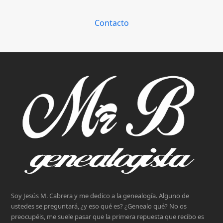
Contacto
Soy Jesús M. Cabrera y me dedico a la genealogía. Alguno de
ustedes se preguntará, ¿y eso qué es? ¿Genealo qué? No os
preocupéis, me suele pasar que la primera repuesta que recibo es