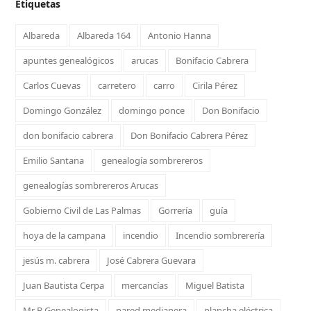
Etiquetas
Albareda
Albareda 164
Antonio Hanna
apuntes genealógicos
arucas
Bonifacio Cabrera
Carlos Cuevas
carretero
carro
Cirila Pérez
Domingo González
domingo ponce
Don Bonifacio
don bonifacio cabrera
Don Bonifacio Cabrera Pérez
Emilio Santana
genealogía sombrereros
genealogías sombrereros Arucas
Gobierno Civil de Las Palmas
Gorrería
guía
hoya de la campana
incendio
Incendio sombrerería
jesús m. cabrera
José Cabrera Guevara
Juan Bautista Cerpa
mercancías
Miguel Batista
Mr B Genealogista
pared medianera
plancha eléctrica