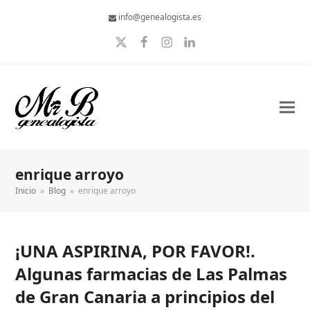
info@genealogista.es
Twitter
Facebook
Instagram
LinkedIn
enrique arroyo
Inicio
»
Blog
»
enrique arroyo
¡UNA ASPIRINA, POR FAVOR!.
Algunas farmacias de Las Palmas
de Gran Canaria a principios del