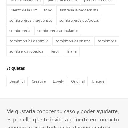
Puerto de la Luz
robo
sastrería la modernista
sombrereros aruquenses
sombrereros de Arucas
sombrerería
sombrerería ambulante
sombrerería La Estrella
sombrererías Arucas
sombreros
sombreros robados
Teror
Triana
Etiquetas
Beautiful
Creative
Lovely
Original
Unique
Me gustaría conocer tu caso y poder ayudarte,
es por ello que te invito a ponerte en contacto
conmigo y así estudiar con detenimiento el