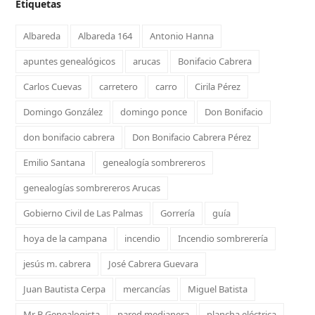
Etiquetas
Albareda
Albareda 164
Antonio Hanna
apuntes genealógicos
arucas
Bonifacio Cabrera
Carlos Cuevas
carretero
carro
Cirila Pérez
Domingo González
domingo ponce
Don Bonifacio
don bonifacio cabrera
Don Bonifacio Cabrera Pérez
Emilio Santana
genealogía sombrereros
genealogías sombrereros Arucas
Gobierno Civil de Las Palmas
Gorrería
guía
hoya de la campana
incendio
Incendio sombrerería
jesús m. cabrera
José Cabrera Guevara
Juan Bautista Cerpa
mercancías
Miguel Batista
Mr B Genealogista
pared medianera
plancha eléctrica