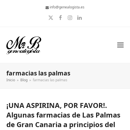
info@genealogista.es
Twitter
Facebook
Instagram
LinkedIn
farmacias las palmas
Inicio
»
Blog
»
farmacias las palmas
¡UNA ASPIRINA, POR FAVOR!.
Algunas farmacias de Las Palmas
de Gran Canaria a principios del