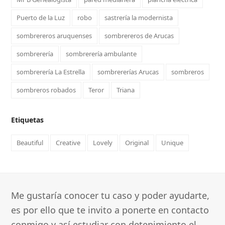
Puerto de la Luz
robo
sastrería la modernista
sombrereros aruquenses
sombrereros de Arucas
sombrerería
sombrerería ambulante
sombrerería La Estrella
sombrererías Arucas
sombreros
sombreros robados
Teror
Triana
Etiquetas
Beautiful
Creative
Lovely
Original
Unique
Me gustaría conocer tu caso y poder ayudarte,
es por ello que te invito a ponerte en contacto
conmigo y así estudiar con detenimiento el