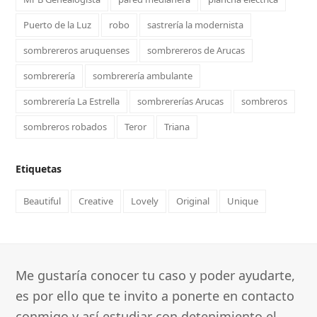
Puerto de la Luz
robo
sastrería la modernista
sombrereros aruquenses
sombrereros de Arucas
sombrerería
sombrerería ambulante
sombrerería La Estrella
sombrererías Arucas
sombreros
sombreros robados
Teror
Triana
Etiquetas
Beautiful
Creative
Lovely
Original
Unique
Me gustaría conocer tu caso y poder ayudarte,
es por ello que te invito a ponerte en contacto
conmigo y así estudiar con detenimiento el