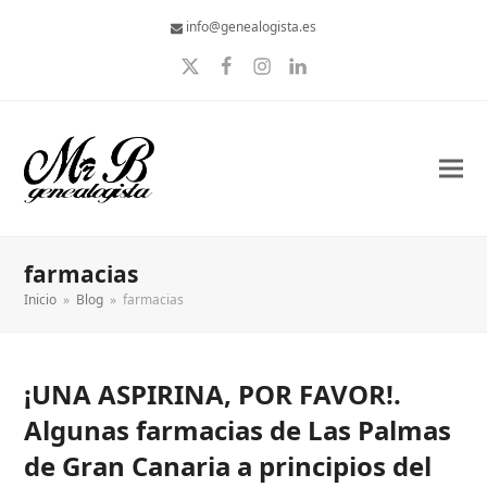
info@genealogista.es
Twitter
Facebook
Instagram
LinkedIn
farmacias
Inicio
»
Blog
»
farmacias
¡UNA ASPIRINA, POR FAVOR!.
Algunas farmacias de Las Palmas
de Gran Canaria a principios del