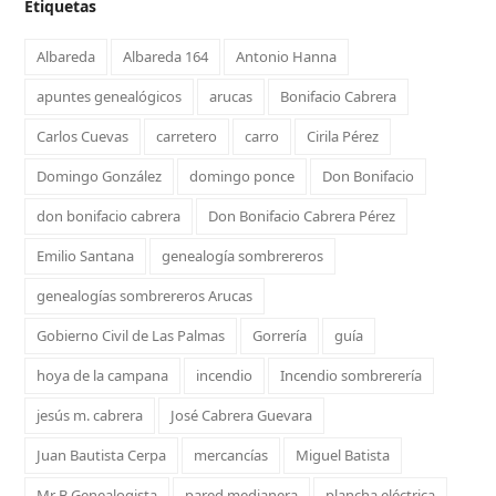
Etiquetas
Albareda
Albareda 164
Antonio Hanna
apuntes genealógicos
arucas
Bonifacio Cabrera
Carlos Cuevas
carretero
carro
Cirila Pérez
Domingo González
domingo ponce
Don Bonifacio
don bonifacio cabrera
Don Bonifacio Cabrera Pérez
Emilio Santana
genealogía sombrereros
genealogías sombrereros Arucas
Gobierno Civil de Las Palmas
Gorrería
guía
hoya de la campana
incendio
Incendio sombrerería
jesús m. cabrera
José Cabrera Guevara
Juan Bautista Cerpa
mercancías
Miguel Batista
Mr B Genealogista
pared medianera
plancha eléctrica