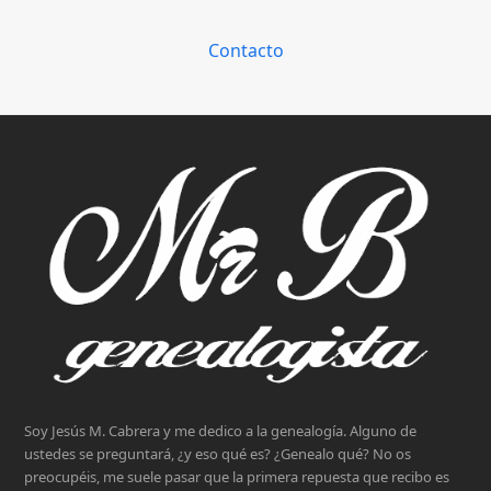
Contacto
Soy Jesús M. Cabrera y me dedico a la genealogía. Alguno de
ustedes se preguntará, ¿y eso qué es? ¿Genealo qué? No os
preocupéis, me suele pasar que la primera repuesta que recibo es