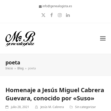
info@genealogista.es
Twitter
Facebook
Instagram
LinkedIn
poeta
Inicio
»
Blog
»
poeta
Homenaje a Jesús Miguel Cabrera
Guevara, conocido por «Suso»
julio 28, 2021
Jesús M. Cabrera
Sin categorizar