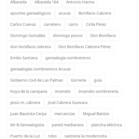
Albareda
Albareda 164
Antonio Hanna
apuntes genealógicos
arucas
Bonifacio Cabrera
Carlos Cuevas
carretero
carro
Cirila Pérez
Domingo González
domingo ponce
Don Bonifacio
don bonifacio cabrera
Don Bonifacio Cabrera Pérez
Emilio Santana
genealogía sombrereros
genealogías sombrereros Arucas
Gobierno Civil de Las Palmas
Gorrería
guía
hoya de la campana
incendio
Incendio sombrerería
jesús m. cabrera
José Cabrera Guevara
Juan Bautista Cerpa
mercancías
Miguel Batista
Mr B Genealogista
pared medianera
plancha eléctrica
Puerto de la Luz
robo
sastrería la modernista