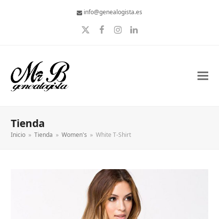
info@genealogista.es
Twitter
Facebook
Instagram
LinkedIn
Tienda
Inicio
»
Tienda
»
Women's
»
White T-Shirt