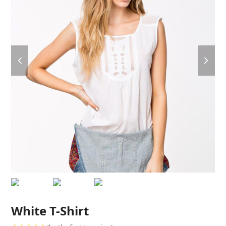
previous
next
slide
slide
White T-Shirt