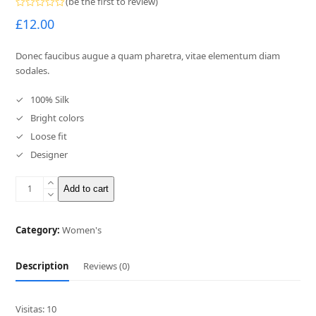
(
be the first to review
)
Rated
£
12.00
0
out
of
5
Donec faucibus augue a quam pharetra, vitae elementum diam
sodales.
100% Silk
Bright colors
Loose fit
Designer
White
Add to cart
T-
Shirt
quantity
Category:
Women's
Description
Reviews (0)
Visitas: 10