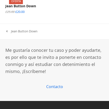
OFERTA
Jean Button Down
Original
Current
£
25.00
£
20.00
price
price
was:
is:
£25.00.
£20.00.
Jean Button Down
previous
post:
Me gustaría conocer tu caso y poder ayudarte,
es por ello que te invito a ponerte en contacto
conmigo y así estudiar con detenimiento el
mismo, ¡Escríbeme!
Contacto