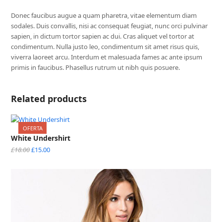
Donec faucibus augue a quam pharetra, vitae elementum diam
sodales. Duis convallis, nisi ac consequat feugiat, nunc orci pulvinar
sapien, in dictum tortor sapien ac dui. Cras aliquet vel tortor at
condimentum. Nulla justo leo, condimentum sit amet risus quis,
viverra laoreet arcu. Interdum et malesuada fames ac ante ipsum
primis in faucibus. Phasellus rutrum ut nibh quis posuere.
Related products
OFERTA
White Undershirt
Original
Current
£
18.00
£
15.00
price
price
was:
is:
£18.00.
£15.00.