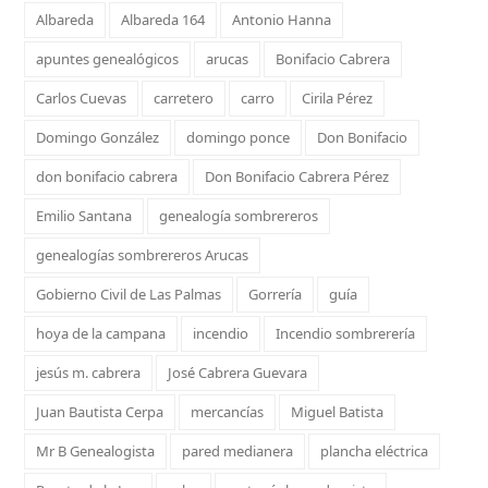
Albareda
Albareda 164
Antonio Hanna
apuntes genealógicos
arucas
Bonifacio Cabrera
Carlos Cuevas
carretero
carro
Cirila Pérez
Domingo González
domingo ponce
Don Bonifacio
don bonifacio cabrera
Don Bonifacio Cabrera Pérez
Emilio Santana
genealogía sombrereros
genealogías sombrereros Arucas
Gobierno Civil de Las Palmas
Gorrería
guía
hoya de la campana
incendio
Incendio sombrerería
jesús m. cabrera
José Cabrera Guevara
Juan Bautista Cerpa
mercancías
Miguel Batista
Mr B Genealogista
pared medianera
plancha eléctrica