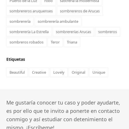
Puerto de la Luz
robo
sastrería la modernista
sombrereros aruquenses
sombrereros de Arucas
sombrerería
sombrerería ambulante
sombrerería La Estrella
sombrererías Arucas
sombreros
sombreros robados
Teror
Triana
Etiquetas
Beautiful
Creative
Lovely
Original
Unique
Me gustaría conocer tu caso y poder ayudarte,
es por ello que te invito a ponerte en contacto
conmigo y así estudiar con detenimiento el
mismo, ¡Escríbeme!