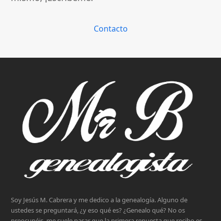
Contacto
Soy Jesús M. Cabrera y me dedico a la genealogía. Alguno de
ustedes se preguntará, ¿y eso qué es? ¿Genealo qué? No os
preocupéis, me suele pasar que la primera repuesta que recibo es