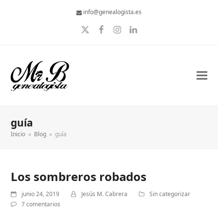
info@genealogista.es
Twitter
Facebook
Instagram
LinkedIn
guía
Inicio
»
Blog
»
guía
Los sombreros robados
junio 24, 2019
Jesús M. Cabrera
Sin categorizar
7 comentarios