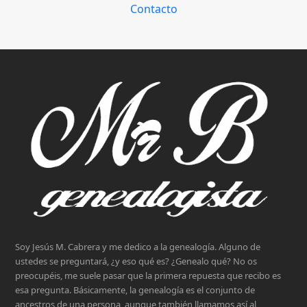
Contacto
Soy Jesús M. Cabrera y me dedico a la genealogía. Alguno de
ustedes se preguntará, ¿y eso qué es? ¿Genealo qué? No os
preocupéis, me suele pasar que la primera repuesta que recibo es
esa pregunta. Básicamente, la genealogía es el conjunto de
ancestros de una persona, aunque también llamamos así al