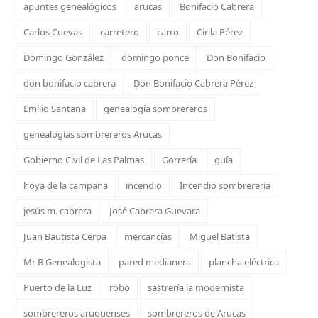
apuntes genealógicos
arucas
Bonifacio Cabrera
Carlos Cuevas
carretero
carro
Cirila Pérez
Domingo González
domingo ponce
Don Bonifacio
don bonifacio cabrera
Don Bonifacio Cabrera Pérez
Emilio Santana
genealogía sombrereros
genealogías sombrereros Arucas
Gobierno Civil de Las Palmas
Gorrería
guía
hoya de la campana
incendio
Incendio sombrerería
jesús m. cabrera
José Cabrera Guevara
Juan Bautista Cerpa
mercancías
Miguel Batista
Mr B Genealogista
pared medianera
plancha eléctrica
Puerto de la Luz
robo
sastrería la modernista
sombrereros aruquenses
sombrereros de Arucas