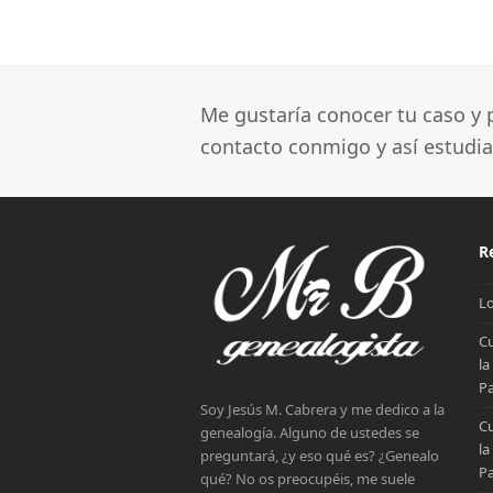
Me gustaría conocer tu caso y p
contacto conmigo y así estudi
R
Lo
Cu
la
Pa
Soy Jesús M. Cabrera y me dedico a la
Cu
genealogía. Alguno de ustedes se
la
preguntará, ¿y eso qué es? ¿Genealo
Pa
qué? No os preocupéis, me suele