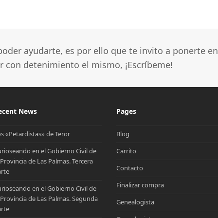
oder ayudarte, es por ello que te invito a ponerte en
ar con detenimiento el mismo, ¡Escríbeme!
ecent News
Pages
s «Petardistas» de Teror
Blog
rioseando en el Gobierno Civil de
Carrito
 Provincia de Las Palmas. Tercera
Contacto
rte
Finalizar compra
rioseando en el Gobierno Civil de
 Provincia de Las Palmas. Segunda
Genealogista
rte