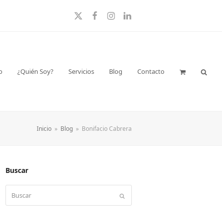
Twitter
Facebook
Instagram
LinkedIn
o
¿Quién Soy?
Servicios
Blog
Contacto
Inicio
»
Blog
»
Bonifacio Cabrera
Buscar
Buscar
Enviar