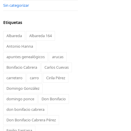
Sin categorizar
Etiquetas
Albareda
Albareda 164
Antonio Hanna
apuntes genealógicos
arucas
Bonifacio Cabrera
Carlos Cuevas
carretero
carro
Cirila Pérez
Domingo González
domingo ponce
Don Bonifacio
don bonifacio cabrera
Don Bonifacio Cabrera Pérez
Emilio Santana