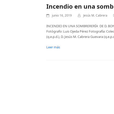
Incendio en una sombr
junio 16, 2019
Jesús M. Cabrera
INCENDIO EN UNA SOMBRERERÍA DE D. BONIFA
Fotógrafo: Luis Ojeda Pérez Fotografía: Cole
(q.e.p.d.), D. Jesús M. Cabrera Guevara (q.e.p.
Leer más