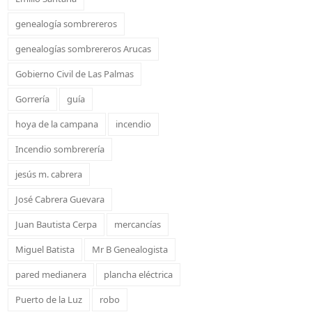
genealogía sombrereros
genealogías sombrereros Arucas
Gobierno Civil de Las Palmas
Gorrería
guía
hoya de la campana
incendio
Incendio sombrerería
jesús m. cabrera
José Cabrera Guevara
Juan Bautista Cerpa
mercancías
Miguel Batista
Mr B Genealogista
pared medianera
plancha eléctrica
Puerto de la Luz
robo