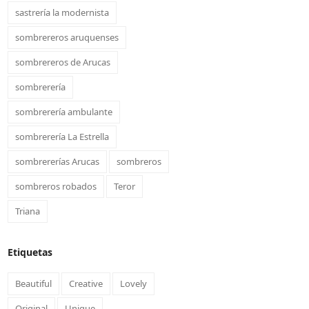
sastrería la modernista
sombrereros aruquenses
sombrereros de Arucas
sombrerería
sombrerería ambulante
sombrerería La Estrella
sombrererías Arucas
sombreros
sombreros robados
Teror
Triana
Etiquetas
Beautiful
Creative
Lovely
Original
Unique