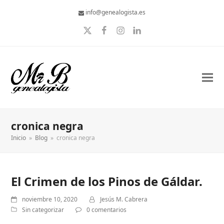
info@genealogista.es
Twitter
Facebook
Instagram
LinkedIn
cronica negra
Inicio
»
Blog
»
cronica negra
El Crimen de los Pinos de Gáldar.
noviembre 10, 2020
Jesús M. Cabrera
Sin categorizar
0 comentarios