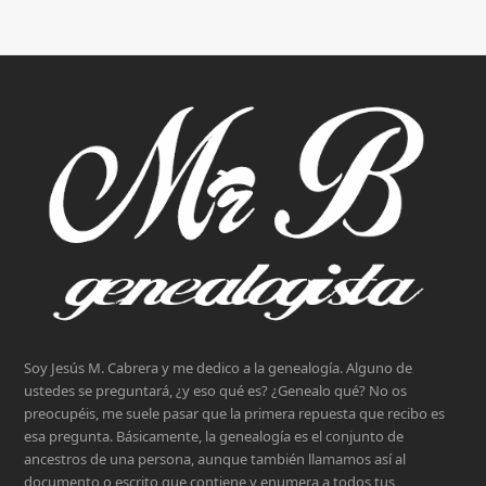
Soy Jesús M. Cabrera y me dedico a la genealogía. Alguno de
ustedes se preguntará, ¿y eso qué es? ¿Genealo qué? No os
preocupéis, me suele pasar que la primera repuesta que recibo es
esa pregunta. Básicamente, la genealogía es el conjunto de
ancestros de una persona, aunque también llamamos así al
documento o escrito que contiene y enumera a todos tus