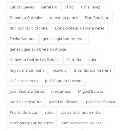
Carlos Cuevas
carretero
carro
Cirila Pérez
Domingo González
domingo ponce
Don Bonifacio
don bonifacio cabrera
Don Bonifacio Cabrera Pérez
Emilio Santana
genealogía sombrereros
genealogías sombrereros Arucas
Gobierno Civil de Las Palmas
Gorrería
guía
hoya de la campana
incendio
Incendio sombrerería
jesús m. cabrera
José Cabrera Guevara
Juan Bautista Cerpa
mercancías
Miguel Batista
Mr B Genealogista
pared medianera
plancha eléctrica
Puerto de la Luz
robo
sastrería la modernista
sombrereros aruquenses
sombrereros de Arucas