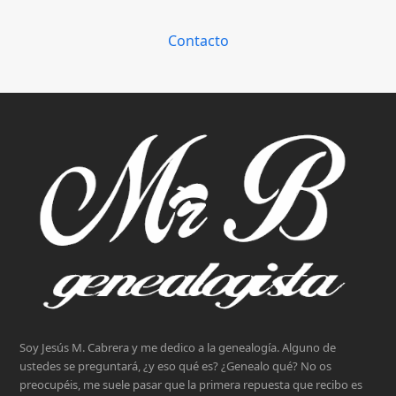
Contacto
Soy Jesús M. Cabrera y me dedico a la genealogía. Alguno de
ustedes se preguntará, ¿y eso qué es? ¿Genealo qué? No os
preocupéis, me suele pasar que la primera repuesta que recibo es