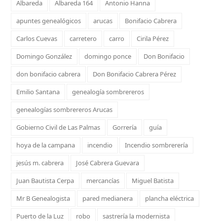
Albareda
Albareda 164
Antonio Hanna
apuntes genealógicos
arucas
Bonifacio Cabrera
Carlos Cuevas
carretero
carro
Cirila Pérez
Domingo González
domingo ponce
Don Bonifacio
don bonifacio cabrera
Don Bonifacio Cabrera Pérez
Emilio Santana
genealogía sombrereros
genealogías sombrereros Arucas
Gobierno Civil de Las Palmas
Gorrería
guía
hoya de la campana
incendio
Incendio sombrerería
jesús m. cabrera
José Cabrera Guevara
Juan Bautista Cerpa
mercancías
Miguel Batista
Mr B Genealogista
pared medianera
plancha eléctrica
Puerto de la Luz
robo
sastrería la modernista