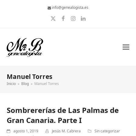
info@genealogista.es
Twitter
Facebook
Instagram
LinkedIn
Manuel Torres
Inicio
»
Blog
»
Manuel Torres
Sombrererías de Las Palmas de
Gran Canaria. Parte I
agosto 1, 2019
Jesús M. Cabrera
Sin categorizar