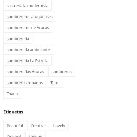
sastrería la modernista
sombrereros aruquenses
sombrereros de Arucas
sombrerería
sombrerería ambulante
sombrerería La Estrella
sombrererías Arucas
sombreros
sombreros robados
Teror
Triana
Etiquetas
Beautiful
Creative
Lovely
Original
Unique