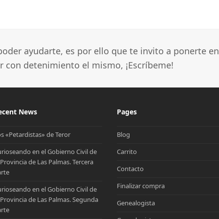
oder ayudarte, es por ello que te invito a ponerte en
ar con detenimiento el mismo, ¡Escríbeme!
ecent News
Pages
s «Petardistas» de Teror
Blog
rioseando en el Gobierno Civil de
Carrito
 Provincia de Las Palmas. Tercera
Contacto
rte
Finalizar compra
rioseando en el Gobierno Civil de
 Provincia de Las Palmas. Segunda
Genealogista
rte