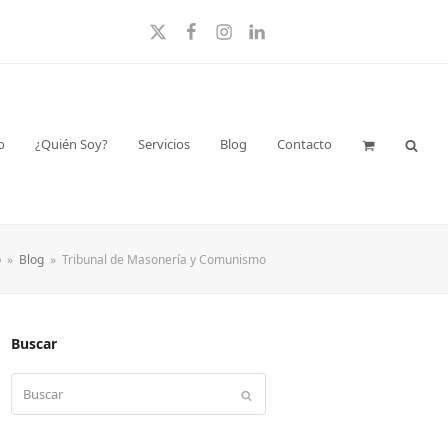
Twitter
Facebook
Instagram
LinkedIn
o
¿Quién Soy?
Servicios
Blog
Contacto
o
»
Blog
»
Tribunal de Masonería y Comunismo
Buscar
Buscar
Enviar