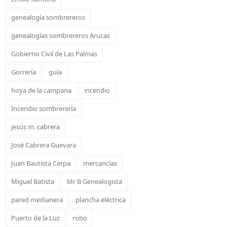
genealogía sombrereros
genealogías sombrereros Arucas
Gobierno Civil de Las Palmas
Gorrería
guía
hoya de la campana
incendio
Incendio sombrerería
jesús m. cabrera
José Cabrera Guevara
Juan Bautista Cerpa
mercancías
Miguel Batista
Mr B Genealogista
pared medianera
plancha eléctrica
Puerto de la Luz
robo