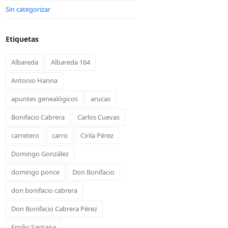
Sin categorizar
Etiquetas
Albareda
Albareda 164
Antonio Hanna
apuntes genealógicos
arucas
Bonifacio Cabrera
Carlos Cuevas
carretero
carro
Cirila Pérez
Domingo González
domingo ponce
Don Bonifacio
don bonifacio cabrera
Don Bonifacio Cabrera Pérez
Emilio Santana