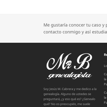
Me gustaría conocer tu caso y p
contacto conmigo y así estudi
R
Lo
Cu
la
Pa
Soy Jesús M. Cabrera y me dedico a la
Cu
genealogía. Alguno de ustedes se
la
preguntará, ¿y eso qué es? ¿Genealo
Pa
qué? No os preocupéis, me suele