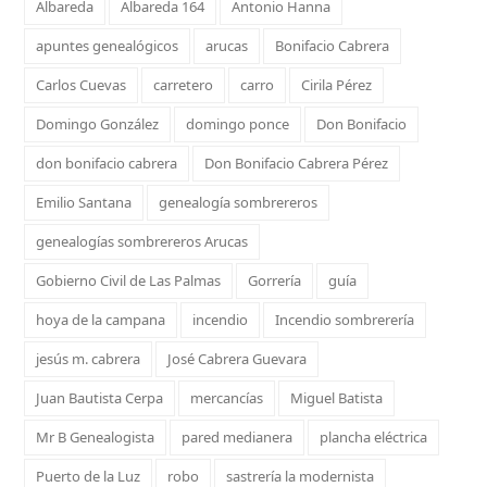
Albareda
Albareda 164
Antonio Hanna
apuntes genealógicos
arucas
Bonifacio Cabrera
Carlos Cuevas
carretero
carro
Cirila Pérez
Domingo González
domingo ponce
Don Bonifacio
don bonifacio cabrera
Don Bonifacio Cabrera Pérez
Emilio Santana
genealogía sombrereros
genealogías sombrereros Arucas
Gobierno Civil de Las Palmas
Gorrería
guía
hoya de la campana
incendio
Incendio sombrerería
jesús m. cabrera
José Cabrera Guevara
Juan Bautista Cerpa
mercancías
Miguel Batista
Mr B Genealogista
pared medianera
plancha eléctrica
Puerto de la Luz
robo
sastrería la modernista