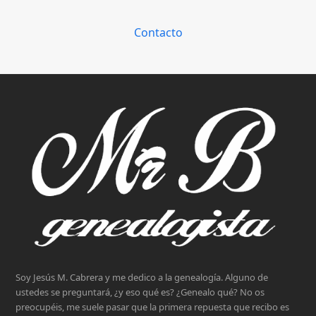
Contacto
Soy Jesús M. Cabrera y me dedico a la genealogía. Alguno de
ustedes se preguntará, ¿y eso qué es? ¿Genealo qué? No os
preocupéis, me suele pasar que la primera repuesta que recibo es