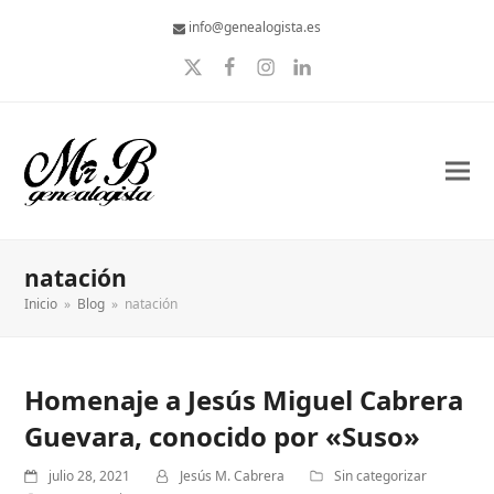
info@genealogista.es
Twitter
Facebook
Instagram
LinkedIn
natación
Inicio
»
Blog
»
natación
Homenaje a Jesús Miguel Cabrera
Guevara, conocido por «Suso»
julio 28, 2021
Jesús M. Cabrera
Sin categorizar